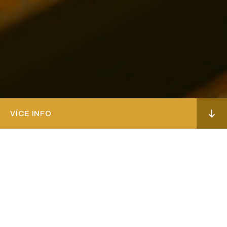
VÍCE INFO
Menu
EVENTY
Pivovar Kocour není jen místem, kde se vaří
pivo – je to prostor, kde se rodí zážitky. Areál